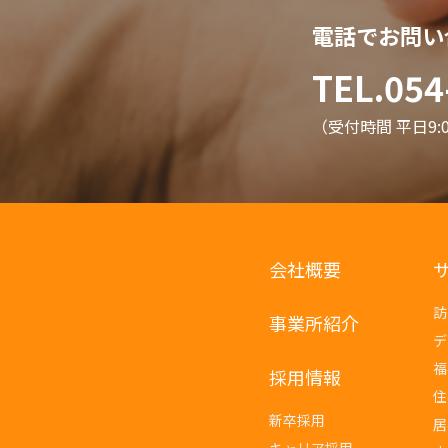
電話でお問い
TEL.054
（受付時間 平日9:00
会社概要
訪
事業所紹介
デ
福
採用情報
住
新卒採用
居
キャリア採用