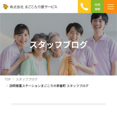
採用
情報
まごころ介護の特徴
介護相談 Q&A
ICTへの取り組み
初めて介護を利用する方へ
スタッフブログ
TOP
スタッフブログ
訪問看護ステーションまごころの家番町 スタッフブログ