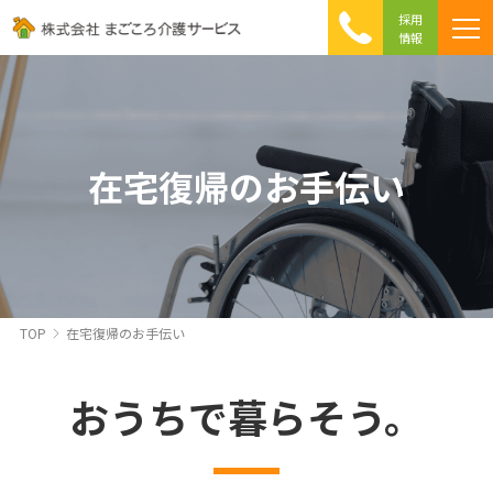
採用
情報
まごころ介護の特徴
介護相談 Q&A
ICTへの取り組み
初めて介護を利用する方へ
在宅復帰のお手伝い
TOP
在宅復帰のお手伝い
おうちで暮らそう。