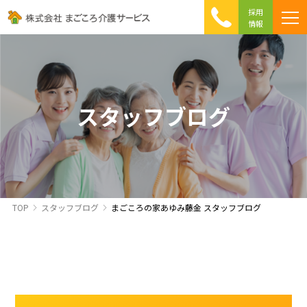
採用
情報
まごころ介護の特徴
介護相談 Q&A
ICTへの取り組み
初めて介護を利用する方へ
スタッフブログ
TOP
スタッフブログ
まごころの家あゆみ藤金 スタッフブログ