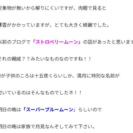
対象物が無いから解りにくいですが、肉眼で見ると
薄雲がかかっていますが、とても大きく綺麗でした。
以前のブログで
「ストロベリームーン」
の話があったと思いま
それの親戚？？みたいなものなのですね！！
Nが子供のころは十五夜くらいしか、満月に特別な名前が
付いているのはそんなものでしたネ！！
明日の晩は
「スーパーブルームーン
」らしいので
明日の晩は家族で月見なんぞしてみて下さい。