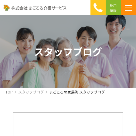
採用
情報
まごころ介護の特徴
介護相談 Q&A
ICTへの取り組み
初めて介護を利用する方へ
スタッフブログ
TOP
スタッフブログ
まごころの家馬渕 スタッフブログ