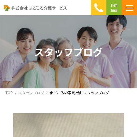
採用
情報
まごころ介護の特徴
介護相談 Q&A
ICTへの取り組み
初めて介護を利用する方へ
スタッフブログ
TOP
スタッフブログ
まごころの家岡出山 スタッフブログ