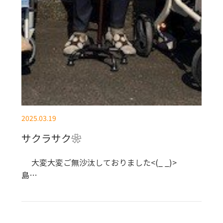
2025.03.19
サクラサク❀
大変大変ご無沙汰しておりました<(_ _)>
島…