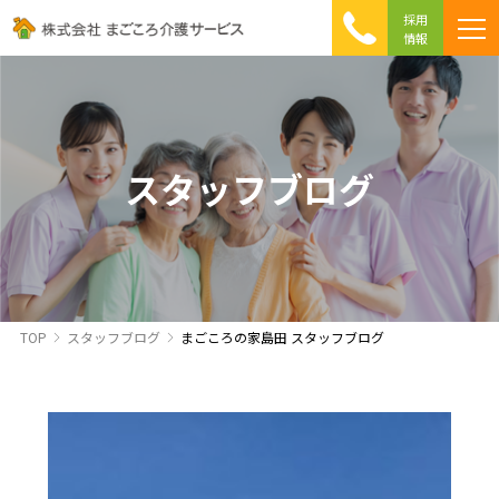
採用
情報
まごころ介護の特徴
介護相談 Q&A
ICTへの取り組み
初めて介護を利用する方へ
スタッフブログ
TOP
スタッフブログ
まごころの家島田 スタッフブログ