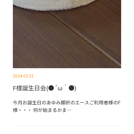
2024.03.31
F様誕生日会(●´ω｀●)
今月お誕生日のあゆみ脚折のエースご利用者様のF
様・・・ 何が始まるかま…