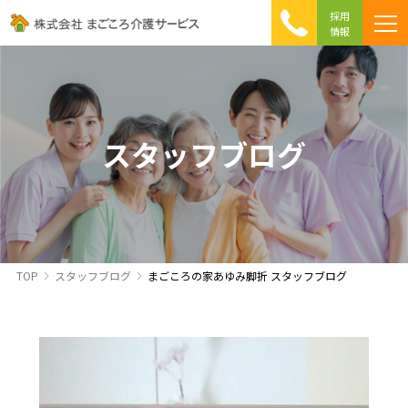
採用
情報
まごころ介護の特徴
介護相談 Q&A
ICTへの取り組み
初めて介護を利用する方へ
スタッフブログ
TOP
スタッフブログ
まごころの家あゆみ脚折 スタッフブログ