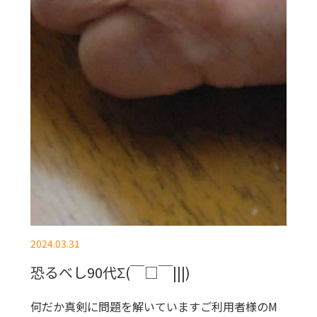
2024.03.31
恐るべし90代Σ(￣□￣|||)
何だか真剣に問題を解いていますご利用者様のM