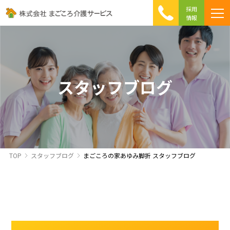
採用
情報
まごころ介護の特徴
介護相談 Q&A
ICTへの取り組み
初めて介護を利用する方へ
スタッフブログ
TOP
スタッフブログ
まごころの家あゆみ脚折 スタッフブログ