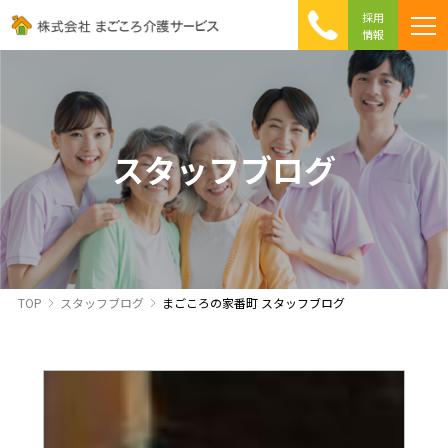
採用
情報
まごころ介護の特徴
介護相談 Q&A
ICTへの取り組み
初めて介護を利用する方へ
スタッフブログ
TOP
スタッフブログ
まごころの家番町 スタッフブログ