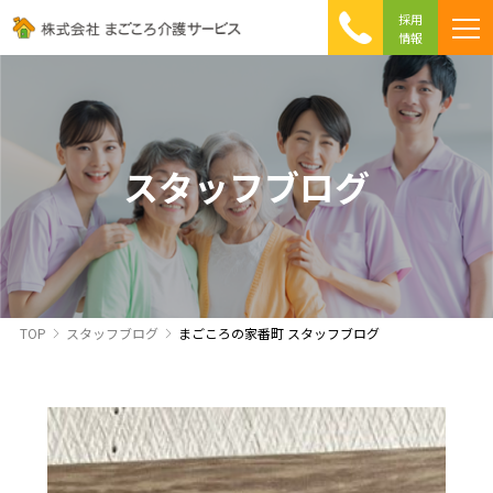
採用
情報
まごころ介護の特徴
介護相談 Q&A
ICTへの取り組み
初めて介護を利用する方へ
スタッフブログ
TOP
スタッフブログ
まごころの家番町 スタッフブログ