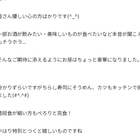
皆さん優しい心の方ばかりです(^_^)
一部お酒が飲みたい・美味しいものが食べたいなど本音が聞こ
もチラホラ...
そんなご期待に添えるようにお昼はちょっと豪華になりました
分かりずらいですがちらし寿司にそうめん、カツもキッチンで
ました(#^.^#)
普段食が細い方もぺろりと完食！
やはり特別とつくと嬉しいものですね