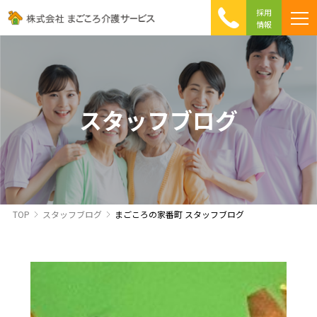
採用
情報
まごころ介護の特徴
介護相談 Q&A
ICTへの取り組み
初めて介護を利用する方へ
スタッフブログ
TOP
スタッフブログ
まごころの家番町 スタッフブログ