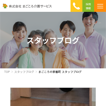
採用
情報
まごころ介護の特徴
介護相談 Q&A
ICTへの取り組み
初めて介護を利用する方へ
スタッフブログ
TOP
スタッフブログ
まごころの家番町 スタッフブログ