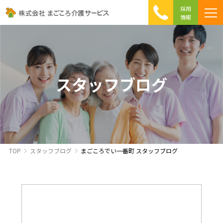
採用
情報
まごころ介護の特徴
介護相談 Q&A
ICTへの取り組み
初めて介護を利用する方へ
スタッフブログ
TOP
スタッフブログ
まごころでい一番町 スタッフブログ