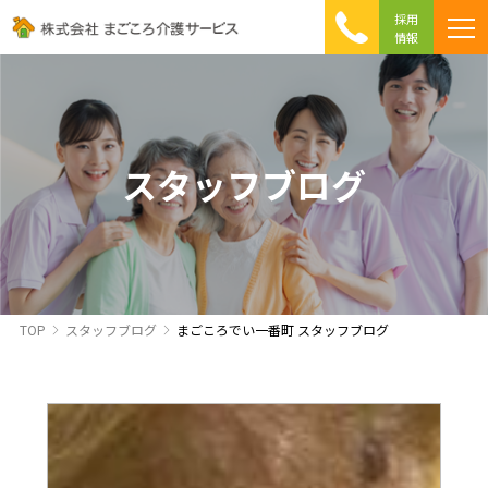
採用
情報
まごころ介護の特徴
介護相談 Q&A
ICTへの取り組み
初めて介護を利用する方へ
スタッフブログ
TOP
スタッフブログ
まごころでい一番町 スタッフブログ