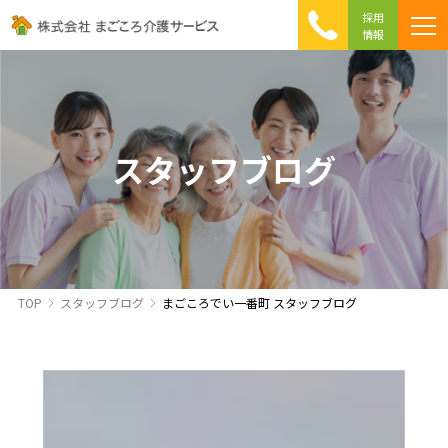
採用
情報
まごころ介護の特徴
介護相談 Q&A
ICTへの取り組み
初めて介護を利用する方へ
スタッフブログ
TOP
スタッフブログ
まごころでい一番町 スタッフブログ