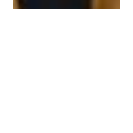
2022.10.14
運動会おまけ
職員対抗パン食い競争の様子になります(*'∀')…