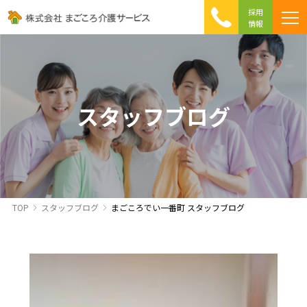
採用
情報
まごころ介護の特徴
介護相談 Q&A
ICTへの取り組み
初めて介護を利用する方へ
スタッフブログ
TOP
スタッフブログ
まごころでい一番町 スタッフブログ