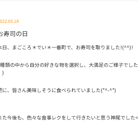
022.05.18
お寿司の日
本日、まごころ＊でい＊一番町で、お寿司を取りました!(^^)!
4種類の中から自分の好きな物を選択し、大満足のご様子でした( 
｀)
更に、皆さん美味しそうに食べられていました(*^-^*)
また今後も、色々な食事レクをして行きたいと思う神尾でした<(_