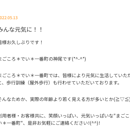
022.05.13
みんな元気に！！
皆様お久しぶりです！
まごころ＊でい＊一番町の神尾です(*^-^*)
まごころ＊でい＊一番町では、皆様により元気に生活していた
と、歩行訓練（屋外歩行）も行わせていただいております。
そんなためか、実際の年齢より若く見える方が多いとか(≧▽≦
利用者様・お客様共に、笑顔いっぱい、元気いっぱいな"まごこ
い＊一番町"、是非お気軽にご連絡ください!(^^)!