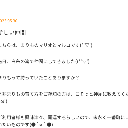
023.05.30
新しい仲間
こちらは、まりものマリオとマルコです(*'▽')
先日、白糸の滝で仲間にしてきました((*'▽')
まりもって持っていたことありますか？
是非まりもの育て方をご存知の方は、こそっと神尾に教えてく
'ω')
ご利用者様も興味津々、開運するらしいので、末永く一番町に
いたいものです(●´ω｀●)