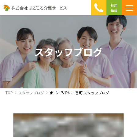
採用
情報
まごころ介護の特徴
介護相談 Q&A
ICTへの取り組み
初めて介護を利用する方へ
スタッフブログ
TOP
スタッフブログ
まごころでい一番町 スタッフブログ